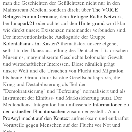
man die Geschichten der Geflüchteten nicht nur in den
Mainstream-Medien, sondern direkt über
The VOICE
Refugee Forum Germany
,
dem
R
efugee
R
adio
N
etwork
,
bei
lunapark21
oder achtet auf den
Hintergrund
wird klar
wie direkt unsere Existenzen miteinander verbunden sind.
Der interventionistische Audioguide der Gruppe
Kolonialismus im Kasten?
thematisiert unsere eigene,
selbst in der Dauerausstellung des Deutschen Historischen
Museums, marginalisierte Geschichte kolonialer Gewalt
und wirtschaftlicher Interessen. Diese nämlich prägt
unsere Welt und die Ursachen von Flucht und Migration
bis heute.
Grund dafür ist eine Gesellschaftspraxis, die
Krieg und
Destabilisierung
als
Teil
der
"Demokratisierung" und "Befreiung"
normalisiert
und als
Instrument der Einfluss- und Marktsicherung nutzt. Der
Mediendienst Integration hat umfassende
Informationen zu
den aktuellen Fluchtursachen
zusammengestellt. Auch
ProAsyl macht auf den Kontext
aufmerksam
und entk
räftet
Vorurteile gegen
Menschen auf
der Flucht
vor Not und
Krieg.