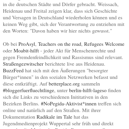
in die deutschen Städte und Dörfer gebracht.
Weissach,
Heidenau und Freital zeigen klar, dass sich Geschichte
und Versagen in Deutschland wiederholen können und es
keinen Weg gibt, sich der Verantwortung zu entziehen mit
den Worten: "Davon haben wir hier nichts gewusst."
Ob bei
ProAsyl
,
Teachers on the road
,
Refugees Welcome
oder
Moabit-hilft
- jeder Akt
für Menschenrechte
und
gegen Fremdenfeindlichkeit und Rassismus sind relevant
.
Straßengezwitscher
berichtete live aus Heidenau.
BuzzFeed
hat sich mit den Äußerungen "besorgter
Bürger*innen" in den sozialen Netzwerken befasst und
diese entkräftigt.
Auf
betterplace.org
sammeln
#bloggerfuerfluechtlinge
, unter
berlin-hilft-lageso
finden
sich die Links zu verschiedenen Inititativen in den
Bezirken Berlins.
#NoPegida-Aktivist*innen
treffen sich
online und natürlich auf den Straßen.
Mit
ihrer
Dokumentation
Radikale im Tale
hat das
Jugendmedienprojekt Wuppertal sehr
früh und direkt